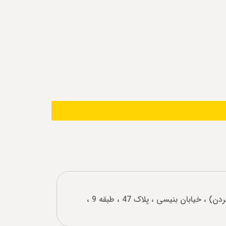
بلوار نلسون ماندلا (جردن) ، خیابان بنیسی ، پلاک 47 ، طبقه 9 ،