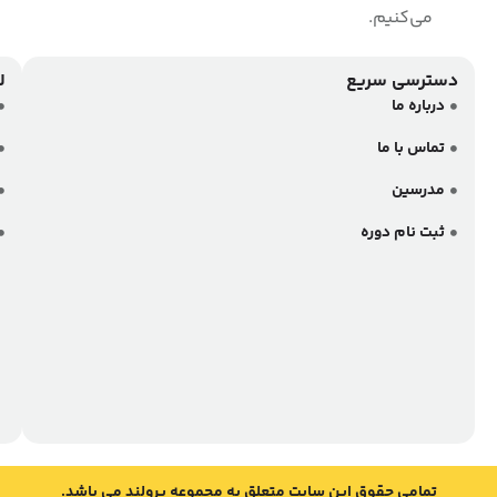
نشانی پرولند
مجوز
ها
تهران،بلوار نلسون ماندلا (جردن) ، خیابان بنیسی ، پلاک 47 ،
طبقه 9 ، واحد 2
در
تلفن تماس پرولند
فضای
مجازی
02188897130
با
ما
در
ارتباط
باشید