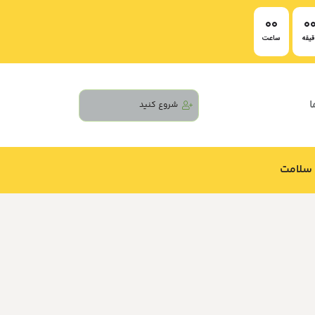
00
0
یقه
ساعت
ا
شروع کنید
سلامت