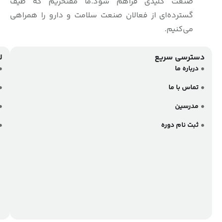
نشانی پرولند
مجوز
ها
تهران،بلوار نلسون ماندلا (جردن) ، خیابان بنیسی ، پلاک 47 ،
طبقه 9 ، واحد 2
در
تلفن تماس پرولند
فضای
مجازی
02188897130
با
ما
در
ارتباط
باشید